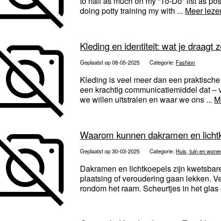
to nail as much on my “To-Do” list as po
doing potty training my with ...
Meer leze
Kleding en identiteit: wat je draagt 
Geplaatst op 08-05-2025
Categorie:
Fashion
Kleding is veel meer dan een praktisch
een krachtig communicatiemiddel dat – v
we willen uitstralen en waar we ons ...
M
Waarom kunnen dakramen en lichtk
Geplaatst op 30-03-2025
Categorie:
Huis, tuin en wone
Dakramen en lichtkoepels zijn kwetsbare
plaatsing of veroudering gaan lekken. 
rondom het raam. Scheurtjes in het glas o