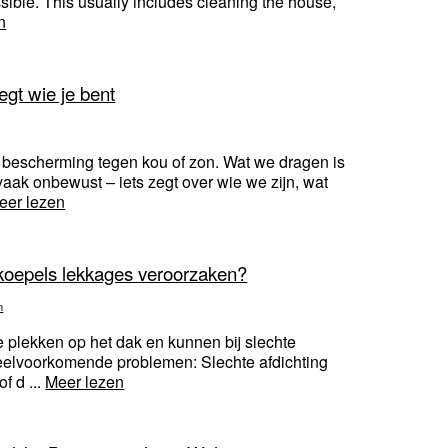
ssible. This usually includes cleaning the house,
n
zegt wie je bent
e bescherming tegen kou of zon. Wat we dragen is
aak onbewust – iets zegt over wie we zijn, wat
eer lezen
oepels lekkages veroorzaken?
n
 plekken op het dak en kunnen bij slechte
Veelvoorkomende problemen: Slechte afdichting
f d ...
Meer lezen