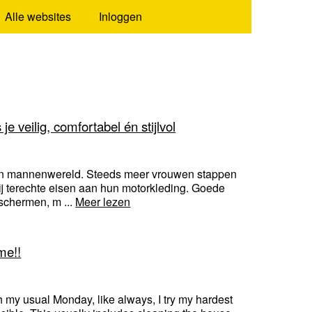
Alle websites
Inloggen
 veilig, comfortabel én stijlvol
 een mannenwereld. Steeds meer vrouwen stappen
bij terechte eisen aan hun motorkleding. Goede
schermen, m ...
Meer lezen
me!!
h my usual Monday, like always, I try my hardest